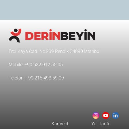
Erol Kaya Cad. No:239 Pendik 34890 İstanbul
Mobile:
+90 532 012 55 05
Telefon:
+90 216 493 59 09
Kartvizit
Yol Tarifi