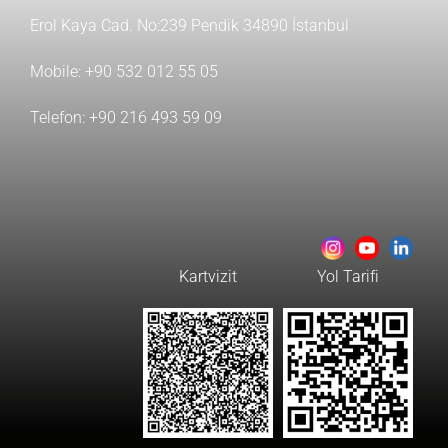
Erol Kaya Cad. No:239 Pendik 34890 İstanbul
Mobile:
+90 532 012 55 05
Telefon:
+90 216 493 59 09
Kartvizit
Yol Tarifi