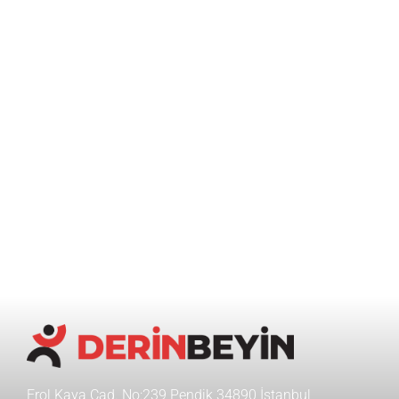
Erol Kaya Cad. No:239 Pendik 34890 İstanbul