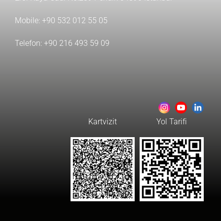
Mobile:
+90 532 012 55 05
Telefon:
+90 216 493 59 09
Kartvizit
Yol Tarifi