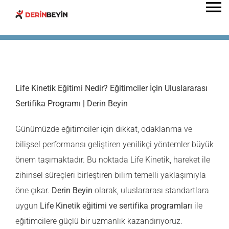
Skip
To
to
Na
content
ANA SAYFA
DERİN BEYİN
Life Kinetik Eğitimi Nedir? Eğitimciler İçin Uluslararası
Sertifika Programı | Derin Beyin
HAKKIMIZDA
Günümüzde eğitimciler için dikkat, odaklanma ve
bilişsel performansı geliştiren yenilikçi yöntemler büyük
BEYİN OKULU
önem taşımaktadır. Bu noktada
Life Kinetik
, hareket ile
zihinsel süreçleri birleştiren bilim temelli yaklaşımıyla
KAMPLAR
öne çıkar.
Derin Beyin
olarak, uluslararası standartlara
uygun
Life Kinetik eğitimi ve sertifika programları
ile
ETKİNLİKLER
eğitimcilere güçlü bir uzmanlık kazandırıyoruz.