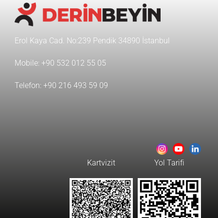
Erol Kaya Cad. No:239 Pendik 34890 İstanbul
Mobile:
+90 532 012 55 05
Telefon:
+90 216 493 59 09
Kartvizit
Yol Tarifi