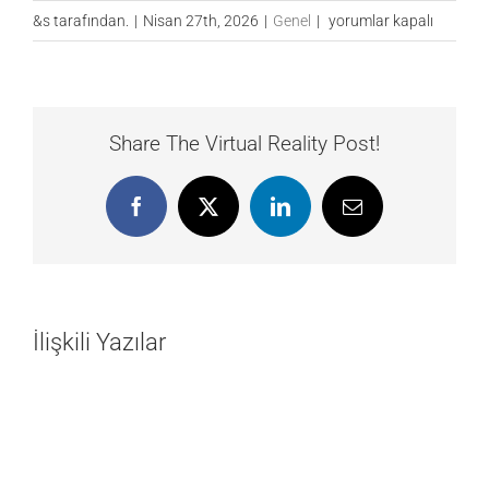
Life
&s tarafından.
|
Nisan 27th, 2026
|
Genel
|
yorumlar kapalı
Kinetik
Eğitimi
Nedir?
Eğitimciler
Share The Virtual Reality Post!
İçin
Uluslararası
Facebook
X
LinkedIn
E-
Sertifika
posta
Programı
|
Derin
Beyin
İlişkili Yazılar
için