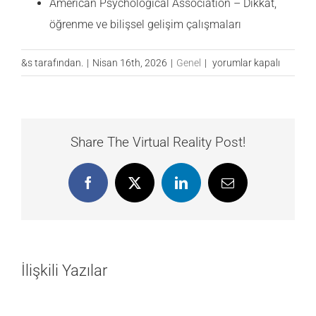
American Psychological Association – Dikkat,
öğrenme ve bilişsel gelişim çalışmaları
DEHB’de
&s tarafından.
|
Nisan 16th, 2026
|
Genel
|
yorumlar kapalı
Dikkat,
Odaklanma
ve
Hafıza
Share The Virtual Reality Post!
Nasıl
Geliştirilir?
Facebook
X
LinkedIn
E-
için
posta
İlişkili Yazılar