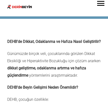
Skip
To
to
Na
content
ANA SAYFA
DERİN BEYİN
DEHB’de Dikkat, Odaklanma ve Hafıza Nasıl Geliştirilir?
HAKKIMIZDA
Günümüzde birçok veli, çocuklarında görülen Dikkat
Eksikliği ve Hiperaktivite Bozukluğu için çözüm ararken
dikkat geliştirme, odaklanma artırma ve hafıza
BEYİN OKULU
güçlendirme
yöntemlerini araştırmaktadır.
KAMPLAR
DEHB’de Beyin Gelişimi Neden Önemlidir?
DEHB, çocuğun özellikle:
ETKİNLİKLER