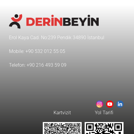
Erol Kaya Cad. No:239 Pendik 34890 İstanbul
Mobile:
+90 532 012 55 05
Telefon:
+90 216 493 59 09
Kartvizit
Yol Tarifi